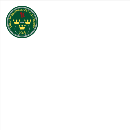
Om SGA
Regioner
Me