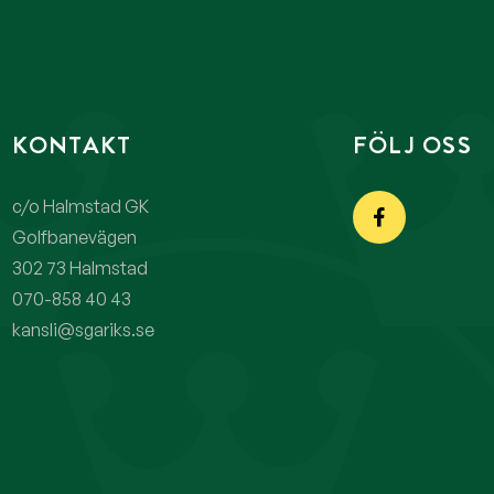
KONTAKT
FÖLJ OSS
c/o Halmstad GK
Golfbanevägen
302 73 Halmstad
070-858 40 43
kansli@sgariks.se