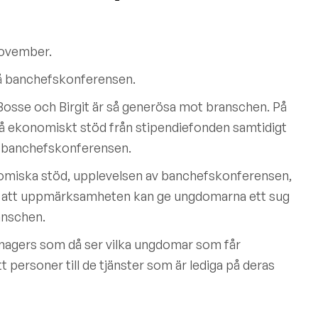
november.
å banchefskonferensen.
är Bosse och Birgit är så generösa mot branschen. På
få ekonomiskt stöd från stipendiefonden samtidigt
å banchefskonferensen.
omiska stöd, upplevelsen av banchefskonferensen,
mt att uppmärksamheten kan ge ungdomarna ett sug
ranschen.
anagers som då ser vilka ungdomar som får
t personer till de tjänster som är lediga på deras