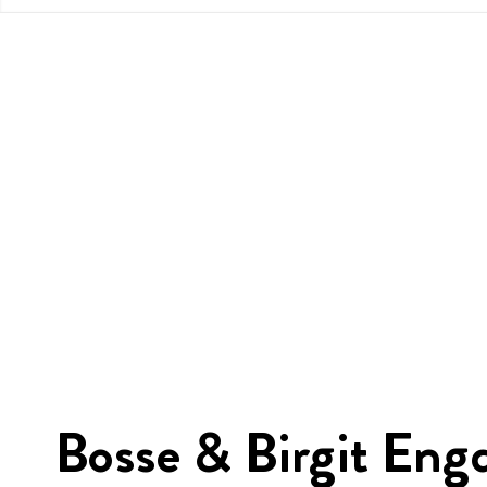
Bosse
&
Birgit Engd