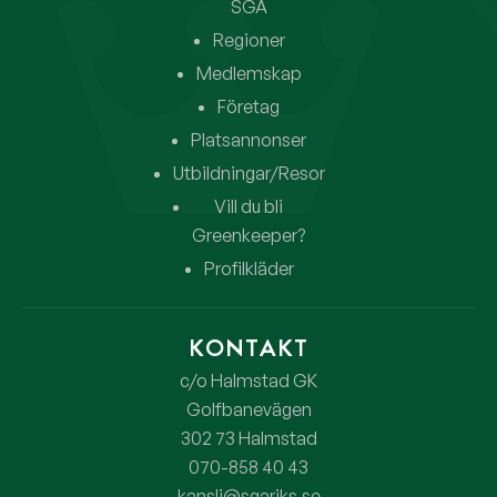
SGA
Regioner
Medlemskap
Företag
Platsannonser
Utbildningar/Resor
Vill du bli
Greenkeeper?
Profilkläder
KONTAKT
c/o Halmstad GK
Golfbanevägen
302 73 Halmstad
070-858 40 43
kansli@sgariks.se