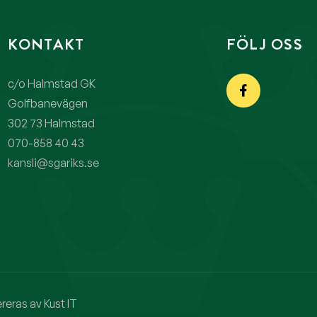
KONTAKT
FÖLJ OSS
c/o Halmstad GK
Golfbanevägen
302 73 Halmstad
070-858 40 43
kansli@sgariks.se
eras av Kust IT