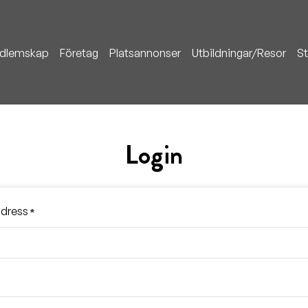
dlemskap
Företag
Platsannonser
Utbildningar/Resor
St
Login
ddress
*