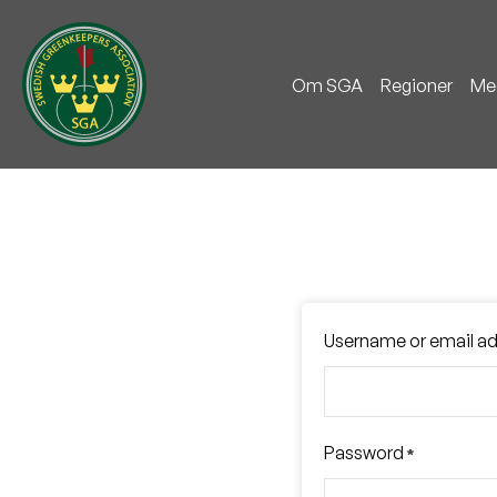
Om SGA
Regioner
Me
Username or email a
Password
*