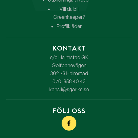
Vill du bli
Greenkeeper?
Profilkläder
KONTAKT
c/o Halmstad GK
Golfbanevägen
302 73 Halmstad
070-858 40 43
kansli@sgariks.se
FÖLJ OSS