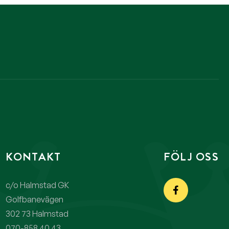
KONTAKT
FÖLJ OSS
c/o Halmstad GK
Golfbanevägen
302 73 Halmstad
070-858 40 43