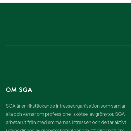
OM SGA
SGA är en rikstäckande intresseorganisation som samlar
alla och värnar om professionell skötsel av grönytor. SGA
arbetar utifrån medlemmarnas intressen och deltar aktivt
i utvecklingen av grönyteskötsel genom att bilda nätverk,