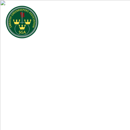
Om SGA
Regioner
Me