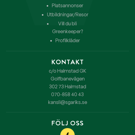
Platsannonser
Utbildningar/Resor
Vill du bli
Greenkeeper?
Profilkläder
KONTAKT
c/o Halmstad GK
Golfbanevägen
302 73 Halmstad
070-858 40 43
kansli@sgariks.se
FÖLJ OSS