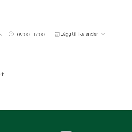
dlemskap
Företag
Platsannonser
Utbildningar/Resor
St
Lägg till i kalender
025
09:00 - 17:00
t.