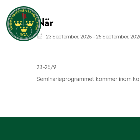
När
Ladda ner ICS
Om SGA
Regioner
Me
23 September, 2025 - 25 September, 2
23-25/9
Seminarieprogrammet kommer inom kor