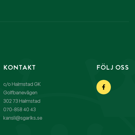
KONTAKT
FÖLJ OSS
c/o Halmstad GK
Golfbanevägen
302 73 Halmstad
070-858 40 43
kansli@sgariks.se